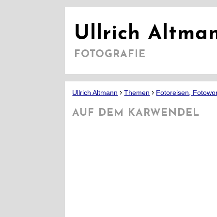
Ullrich Altma
FOTOGRAFIE
›
›
Ullrich Altmann
Themen
Fotoreisen, Fotowo
AUF DEM KARWENDEL