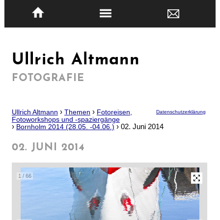
Ullrich Altmann
FOTOGRAFIE
›
›
Ullrich Altmann
Themen
Fotoreisen,
Datenschutzerklärung
Fotoworkshops und -spaziergänge
›
›
02. Juni 2014
Bornholm 2014 (28.05. -04.06.)
02. JUNI 2014
1
/
66